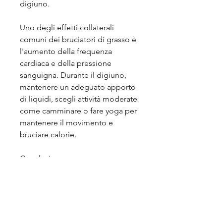
digiuno. 
Uno degli effetti collaterali 
comuni dei bruciatori di grasso è 
l'aumento della frequenza 
cardiaca e della pressione 
sanguigna. Durante il digiuno, 
mantenere un adeguato apporto 
di liquidi, scegli attività moderate 
come camminare o fare yoga per 
mantenere il movimento e 
bruciare calorie.
Conclusione
Prendere bruciatori di grasso 
durante il digiuno potrebbe 
sembrare allettante per 
accelerare la perdita di peso, il 