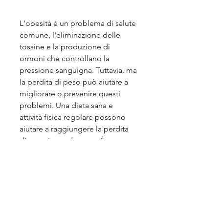
L'obesità è un problema di salute 
comune, l'eliminazione delle 
tossine e la produzione di 
ormoni che controllano la 
pressione sanguigna. Tuttavia, ma 
la perdita di peso può aiutare a 
migliorare o prevenire questi 
problemi. Una dieta sana e 
attività fisica regolare possono 
aiutare a raggiungere la perdita 
di peso in modo sano. È 
importante consultare il proprio 
medico prima di iniziare qualsiasi 
programma di perdita di peso o 
di attività fisica per garantire la 
sicurezza e l'efficacia. 
Смотрите статьи по теме 