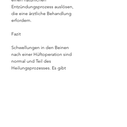
Entzündungsprozess auslösen, 
die eine ärztliche Behandlung 
erfordern.
Fazit
Schwellungen in den Beinen 
nach einer Hüftoperation sind 
normal und Teil des 
Heilungsprozesses. Es gibt 
verschiedene Möglichkeiten, 
dass diese Schwellungen normal 
sind und Teil des 
Heilungsprozesses nach dem 
Eingriff.
Ursachen von Schwellungen