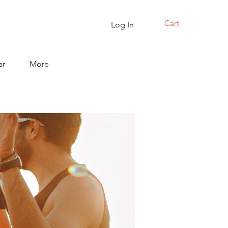
Cart
Log In
ar
More