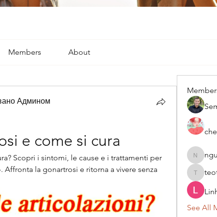
Members
About
Member
вано Админом
Se
che
osi e come si cura
ngu
a? Scopri i sintomi, le cause e i trattamenti per 
nguyenk
Affronta la gonartrosi e ritorna a vivere senza 
teo
teotran
Lin
See All 