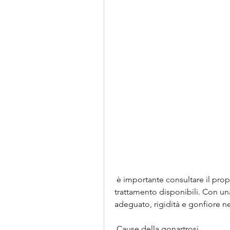
 è importante consultare il proprio medico per discutere le opzioni di 
trattamento disponibili. Con un
adeguato, rigidità e gonfiore ne
 Cause della gonartrosi 