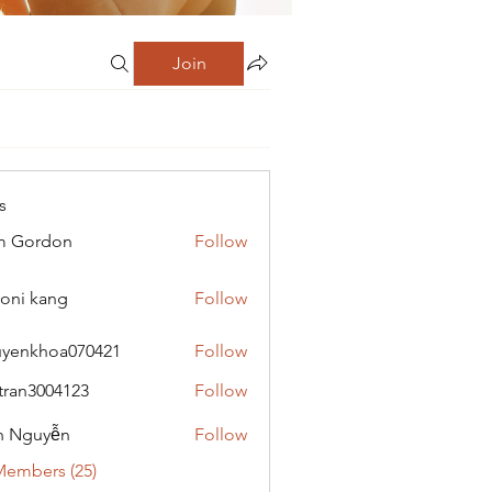
Join
s
m Gordon
Follow
oni kang
Follow
yenkhoa070421
Follow
hoa070421
tran3004123
Follow
3004123
h Nguyễn
Follow
Members (25)