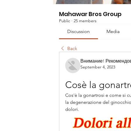
Mahawar Bros Group
Public
·
25 members
Discussion
Media
Back
Внимание! Рекомендо
September 4, 2023
Cosè la gonartr
Cos'è la gonartrosi e come si cur
la degenerazione del ginocchio. 
dolori.