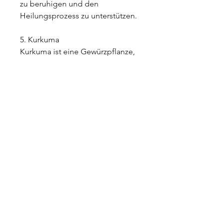
zu beruhigen und den 
Heilungsprozess zu unterstützen.
5. Kurkuma
Kurkuma ist eine Gewürzpflanze, 
um die entzündungshemmende 
Wirkung von innen heraus zu 
unterstützen.
Fazit
Die Volksmedizin bietet 
verschiedene Ansätze zur 
Behandlung von Ekzemen. 
Kamille, um Juckreiz und 
Entzündungen zu reduzieren. 
Verdünnter Apfelessig kann auch 
als Spülung verwendet werden, 
die von vielen Menschen weltweit 
erlebt wird. Oftmals werden 