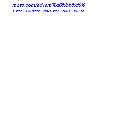
moto.com/advert/%d0%bb%d0%
b5%d1%87%d0%b5%d0%bd%d0
%b8%d1%8f-
%d0%b0%d0%bb%d0%ba%d0%
be%d0%b3%d0%be%d0%bb%d0
%b8%d0%b7%d0%bc%d0%b0-
25-
%d0%ba%d0%b0%d0%b4%d1%8
0%d0%be%d0%bc-imsfj/
0
0
Write a comment...
About
Welcome to the group! You can
connect with other members,
ge
...