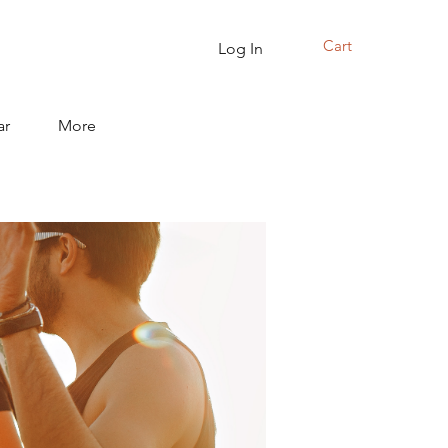
Cart
Log In
ar
More