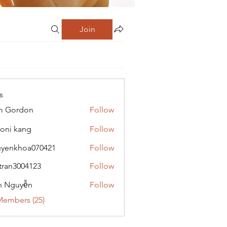
Join
s
m Gordon
Follow
oni kang
Follow
yenkhoa070421
Follow
hoa070421
tran3004123
Follow
3004123
h Nguyễn
Follow
Members (25)