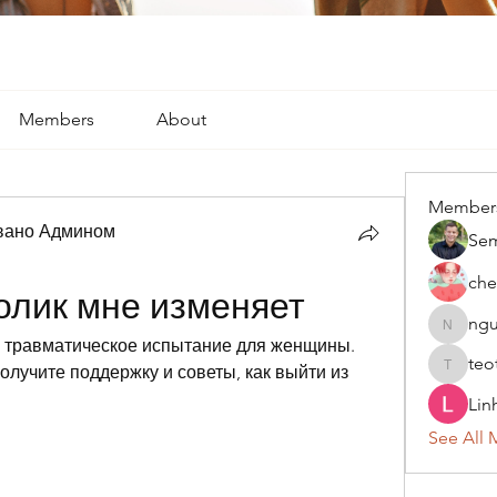
Members
About
Member
вано Админом
Se
che
олик мне изменяет
ngu
nguyenk
о травматическое испытание для женщины. 
teo
лучите поддержку и советы, как выйти из 
teotran
Lin
See All 