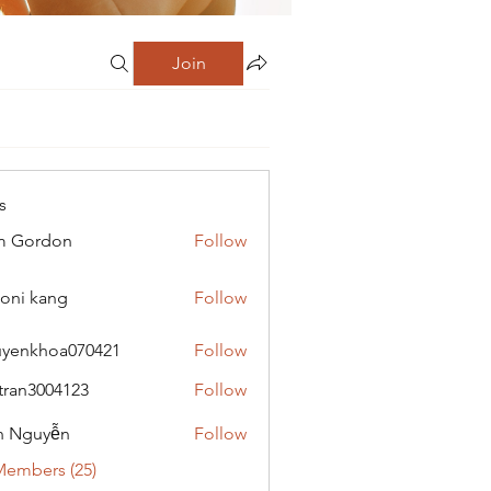
Join
s
m Gordon
Follow
oni kang
Follow
yenkhoa070421
Follow
hoa070421
tran3004123
Follow
3004123
h Nguyễn
Follow
Members (25)