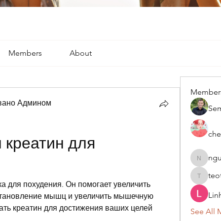
Members
About
Member
вано Админом
Se
che
 креатин для 
ngu
nguyenk
teo
teotran
ка для похудения. Он помогает увеличить 
Lin
становление мышц и увеличить мышечную 
вать креатин для достижения ваших целей 
See All 