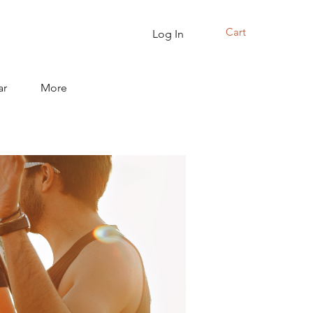
Cart
Log In
ar
More