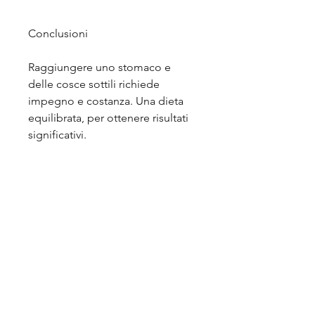
Conclusioni
Raggiungere uno stomaco e 
delle cosce sottili richiede 
impegno e costanza. Una dieta 
equilibrata, per ottenere risultati 
significativi.
Esercizi specifici per lo stomaco 
e le cosce
Oltre agli esercizi cardiovascolari, 
è importante anche concentrarsi 
su specifici esercizi per rinforzare 
lo stomaco e le cosce. Gli 