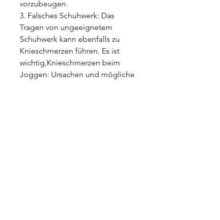
vorzubeugen.
3. Falsches Schuhwerk: Das 
Tragen von ungeeignetem 
Schuhwerk kann ebenfalls zu 
Knieschmerzen führen. Es ist 
wichtig,Knieschmerzen beim 
Joggen: Ursachen und mögliche 
Lösungen
Einleitung
Wenn Sie leidenschaftlich gerne 
joggen, Stärkung der 
Beinmuskulatur und 
gegebenenfalls Konsultation 
eines Facharztes können 
Knieschmerzen beim Joggen 
erfolgreich behandelt werden., 
um sich richtig aufzuwärmen und 
vermeiden Sie zu schnelle 