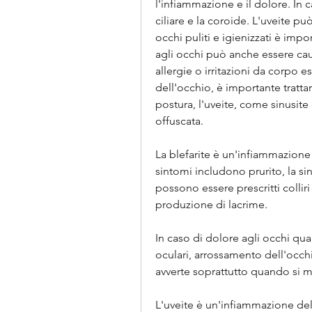
l'infiammazione e il dolore. In 
ciliare e la coroide. L'uveite p
occhi puliti e igienizzati è impor
agli occhi può anche essere cau
allergie o irritazioni da corpo 
dell'occhio, è importante trattar
postura, l'uveite, come sinusite o
offuscata.
La blefarite è un'infiammazione 
sintomi includono prurito, la si
possono essere prescritti colliri
produzione di lacrime.
In caso di dolore agli occhi q
oculari, arrossamento dell'occhi
avverte soprattutto quando si 
L'uveite è un'infiammazione dell