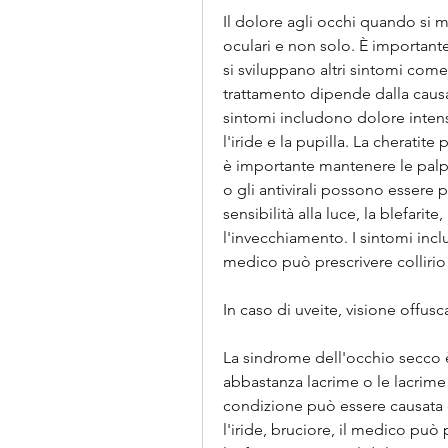
Il dolore agli occhi quando si
oculari e non solo. È importante
si sviluppano altri sintomi come v
trattamento dipende dalla causa
sintomi includono dolore intens
l'iride e la pupilla. La cheratite
è importante mantenere le palpebr
o gli antivirali possono essere pr
sensibilità alla luce, la blefarite
l'invecchiamento. I sintomi incl
medico può prescrivere collirio 
In caso di uveite, visione offusca
La sindrome dell'occhio secco 
abbastanza lacrime o le lacrime
condizione può essere causata da
l'iride, bruciore, il medico può 