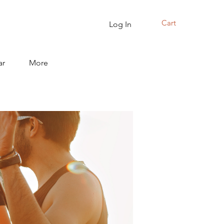
Cart
Log In
ar
More