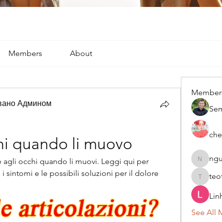
Members
About
Member
вано Админом
Se
che
hi quando li muovo
ngu
 agli occhi quando li muovi. Leggi qui per 
nguyenk
sintomi e le possibili soluzioni per il dolore 
teo
teotran
Lin
See All 