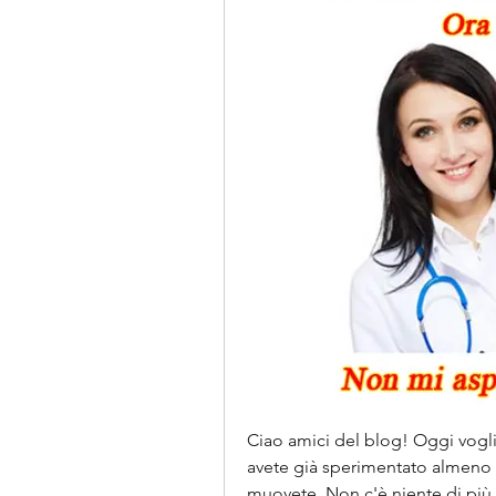
Ciao amici del blog! Oggi vogl
avete già sperimentato almeno un
muovete. Non c'è niente di più 