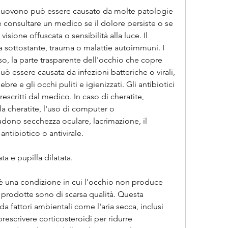
 muovono può essere causato da molte patologie 
 consultare un medico se il dolore persiste o se 
isione offuscata o sensibilità alla luce. Il 
 sottostante, trauma o malattie autoimmuni. I 
o, la parte trasparente dell'occhio che copre 
 può essere causata da infezioni batteriche o virali, 
e e gli occhi puliti e igienizzati. Gli antibiotici 
escritti dal medico. In caso di cheratite, 
, la cheratite, l'uso di computer o 
udono secchezza oculare, lacrimazione, il 
antibiotico o antivirale.
ta e pupilla dilatata.
è una condizione in cui l'occhio non produce 
 prodotte sono di scarsa qualità. Questa 
 fattori ambientali come l'aria secca, inclusi 
prescrivere corticosteroidi per ridurre 