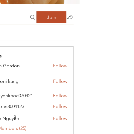
Join
s
m Gordon
Follow
oni kang
Follow
yenkhoa070421
Follow
hoa070421
tran3004123
Follow
3004123
h Nguyễn
Follow
Members (25)