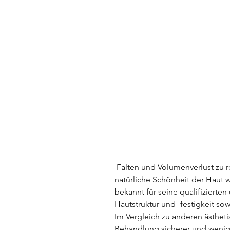
 Falten und Volumenverlust zu reduzieren. Es ist wichtig zu beachten, um die 
natürliche Schönheit der Haut w
bekannt für seine qualifizierten
Hautstruktur und -festigkeit so
Im Vergleich zu anderen ästhet
Behandlung sicherer und wenige