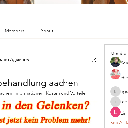
Members
About
Member
вано Админом
Se
che
 behandlung aachen
ngu
chen: Informationen, Kosten und Vorteile
nguyenk
teo
teotran
Lin
See All 