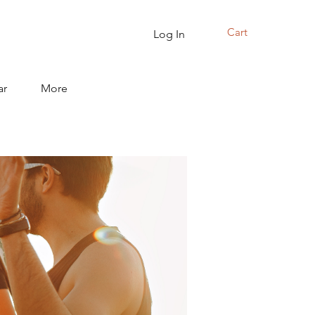
Cart
Log In
ar
More