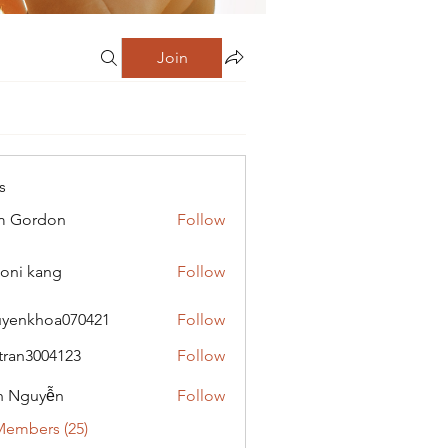
Join
s
m Gordon
Follow
oni kang
Follow
yenkhoa070421
Follow
hoa070421
tran3004123
Follow
3004123
h Nguyễn
Follow
Members (25)