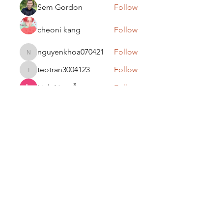
Sem Gordon
Follow
cheoni kang
Follow
nguyenkhoa070421
Follow
nguyenkhoa070421
teotran3004123
Follow
teotran3004123
Linh Nguyễn
Follow
See All Members (25)
email :
mahawarbros@yahoo.in
kids clothing
Mahawar Bros