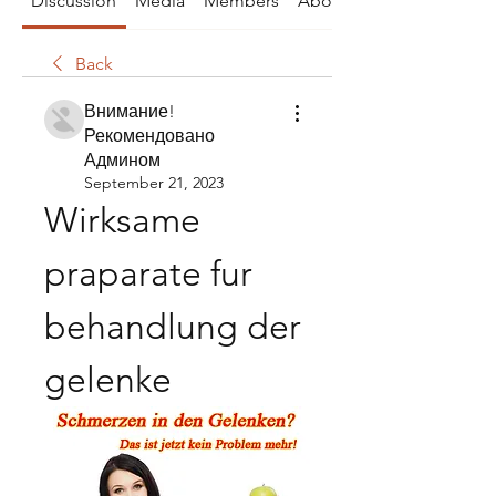
Discussion
Media
Members
About
Back
Внимание!
Рекомендовано
Админом
September 21, 2023
Wirksame 
praparate fur 
behandlung der 
gelenke