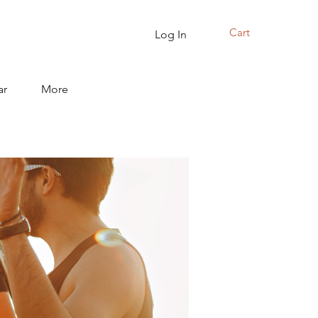
Cart
Log In
ar
More