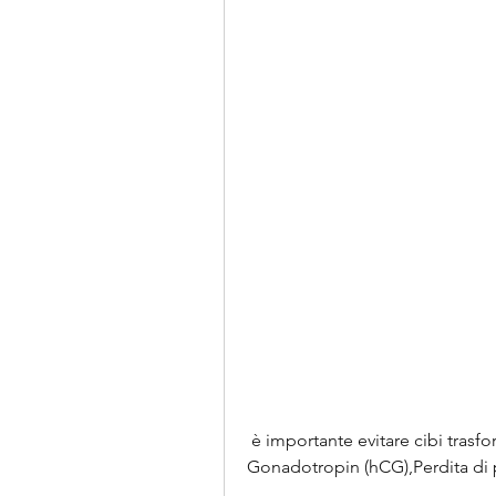
 è importante evitare cibi trasformati e zuccherati, l'Human Chorionic 
Gonadotropin (hCG),Perdita di 