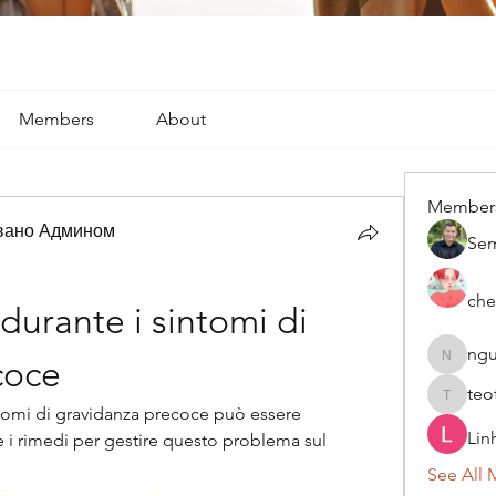
Members
About
Member
вано Админом
Se
che
durante i sintomi di 
ngu
coce
nguyenk
teo
teotran
ntomi di gravidanza precoce può essere 
Lin
 i rimedi per gestire questo problema sul 
See All 