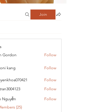
Join
s
m Gordon
Follow
oni kang
Follow
yenkhoa070421
Follow
hoa070421
tran3004123
Follow
3004123
h Nguyễn
Follow
Members (25)