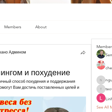
Members
About
Member
вано Админом
Se
che
чингом и похудение
ngu
личный способ похудения и поддержания 
nguyenk
могут Вам достичь поставленных целей и 
teo
teotran
Lin
See All 