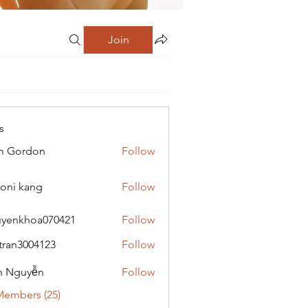
Join
s
m Gordon
Follow
oni kang
Follow
yenkhoa070421
Follow
hoa070421
tran3004123
Follow
3004123
h Nguyễn
Follow
Members (25)