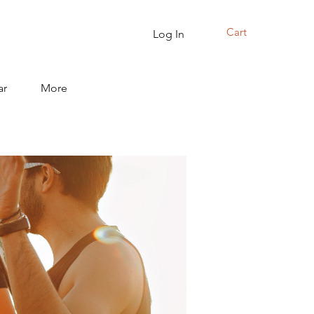
Cart
Log In
ar
More