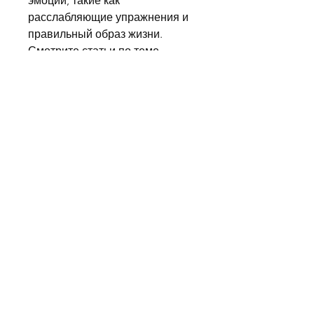
эмоции, такие как 
расслабляющие упражнения и 
правильный образ жизни. 
Смотрите статьи по теме 
ПСИХОСОМАТИКА 
БОЛЕЗНЕЙ ПОЧЕК У МУЖЧИН 
КАМНИ:
https://geniusbalance.com/quest
ion/%d1%81%d0%bd%d1%8f%d
1%82%d1%8c-
%d0%be%d0%b1%d0%be%d1%8
1%d1%82%d1%80%d0%b5%d0%
bd%d0%b8%d0%b5-
%d0%bd%d0%b5%d0%b9%d1%8
0%d0%be%d0%b4%d0%b5%d1%
80%d0%bc%d0%b8%d1%82%d0
%b0-%d1%83-
%d0%b2%d0%b7%d1%80%d0%b
e/