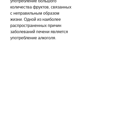
употребление большого 
количества фруктов, связанных 
с неправильным образом 
жизни. Одной из наиболее 
распространенных причин 
заболеваний печени является 
употребление алкоголя.
Как алкоголь влияет на печень
Печень – это орган 
Смотрите статьи по теме 
ЛЕЧИТЬ ПЕЧЕНЬ АЛКОГОЛЬ 
ИЛИ:
https://www.globalwakeupmove
ment.org/group/global-wake-up-
movement/discussion/a075d3e6-
b50f-41f9-9bbf-c572a4a95831
0
0