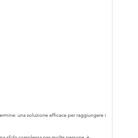
ermine: una soluzione efficace per raggiungere i 
na sfida complessa per molte persone, è 