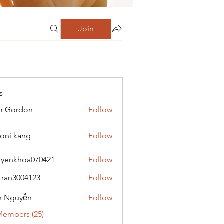
Join
s
m Gordon
Follow
oni kang
Follow
yenkhoa070421
Follow
hoa070421
tran3004123
Follow
3004123
h Nguyễn
Follow
Members (25)