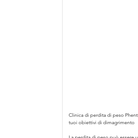
Clinica di perdita di peso Phent
tuoi obiettivi di dimagrimento
La perdita di peso può essere u