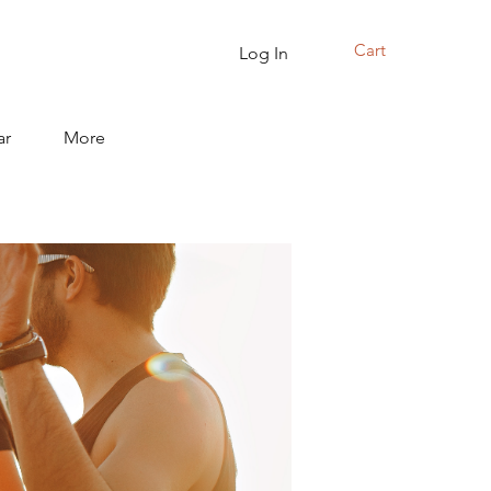
Cart
Log In
ar
More