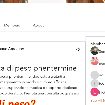
Members
About
Member
вано Админом
Se
che
ita di peso phentermine
ngu
 peso phentermine, dedicata a aiutarti a 
nguyenk
dimagrimento in modo sicuro ed efficace. 
teo
teotran
ati, supervisione medica e supporto dedicato 
Lin
modo duraturo. Prenota una consulta oggi stesso!
See All 