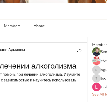
Members
About
Member
вано Админом
Se
che
лечении алкоголизма
ngu
nguyenk
т помочь при лечении алкоголизма. Изучайте 
teo
 зависимостью и научитесь использовать 
teotran
Lin
See All 