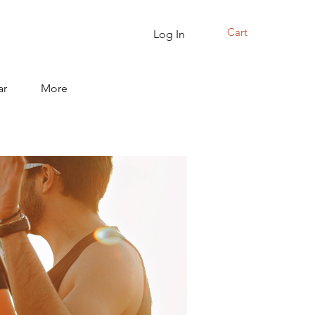
Cart
Log In
ar
More