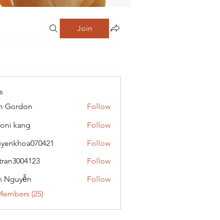
Join
s
m Gordon
Follow
oni kang
Follow
yenkhoa070421
Follow
hoa070421
tran3004123
Follow
3004123
h Nguyễn
Follow
Members (25)