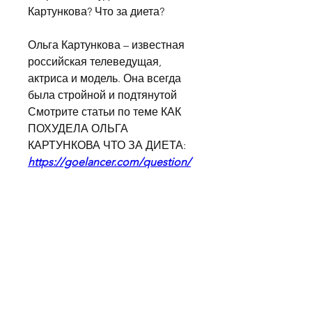
Картункова? Что за диета?
Ольга Картункова – известная 
российская телеведущая, 
актриса и модель. Она всегда 
была стройной и подтянутой 
Смотрите статьи по теме КАК 
ПОХУДЕЛА ОЛЬГА 
КАРТУНКОВА ЧТО ЗА ДИЕТА:
https://goelancer.com/question/
%d0%b4%d0%b8%d0%b5%d1%8
2%d0%b0-
%d0%bf%d1%80%d0%be%d1%8
2%d0%b8%d0%b2-
%d1%85%d0%be%d0%bb%d0%
b5%d1%81%d1%82%d0%b5%d1
%80%d0%b8%d0%bd%d0%b0-
%d1%83-