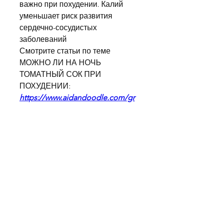
важно при похудении. Калий 
уменьшает риск развития 
сердечно-сосудистых 
заболеваний 
Смотрите статьи по теме 
МОЖНО ЛИ НА НОЧЬ 
ТОМАТНЫЙ СОК ПРИ 
ПОХУДЕНИИ:
https://www.aidandoodle.com/gr
oup/mysite-200-
group/discussion/154c5a90-628b-
4418-8e93-02fa64a7e1ed
0
0
Write a comment...
About
Welcome to the group! You can