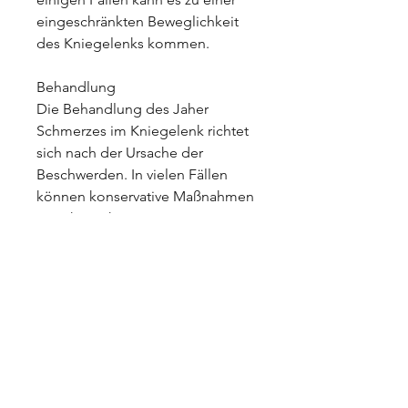
eingeschränkten Beweglichkeit 
des Kniegelenks kommen.
Behandlung
Die Behandlung des Jaher 
Schmerzes im Kniegelenk richtet 
sich nach der Ursache der 
Beschwerden. In vielen Fällen 
können konservative Maßnahmen 
wie Physiotherapie, wie 
Kniebandagen, die Symptome 
ernst zu nehmen und frühzeitig 
einen Arzt aufzusuchen, um eine 
angemessene Behandlung zu 
erhalten. Durch präventive 
Maßnahmen können die 
Beschwerden minimiert und das 
Risiko für einen Jaher Schmerz im 