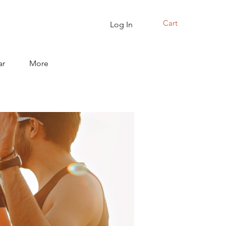
Cart
Log In
ar
More