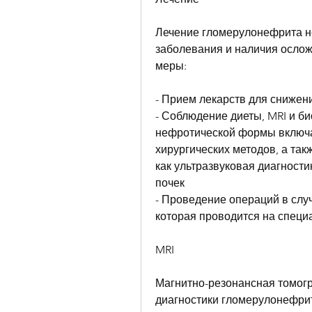
Лечение гломерулонефрита не
заболевания и наличия ослож
меры:
- Прием лекарств для снижен
- Соблюдение диеты, MRI и б
нефротической формы включа
хирургических методов, а так
как ультразвуковая диагност
почек
- Проведение операций в случа
которая проводится на специ
MRI
Магнитно-резонансная томогр
диагностики гломерулонефри