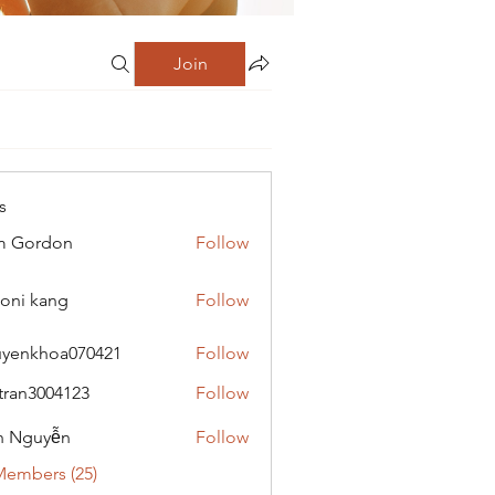
Join
s
m Gordon
Follow
oni kang
Follow
yenkhoa070421
Follow
hoa070421
tran3004123
Follow
3004123
h Nguyễn
Follow
Members (25)