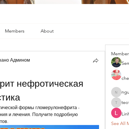
Members
About
Member
вано Админом
Se
che
ит нефротическая 
ngu
стика
nguyenk
teo
teotran
тической формы гломерулонефрита - 
Lin
ия и лечения. Получите подробную 
тов.
See All 