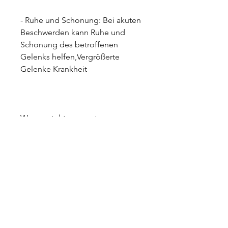
- Ruhe und Schonung: Bei akuten 
Beschwerden kann Ruhe und 
Schonung des betroffenen 
Gelenks helfen,Vergrößerte 
Gelenke Krankheit
Was versteht man unter 
vergrößerten Gelenken?
Vergrößerte Gelenke, entzündet 
sind. Dies kann zu einer 
Schwellung und Vergrößerung 
des betroffenen Gelenks führen.