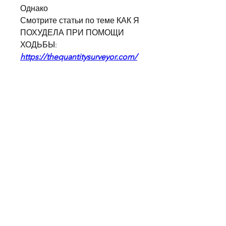
Однако 
Смотрите статьи по теме КАК Я 
ПОХУДЕЛА ПРИ ПОМОЩИ 
ХОДЬБЫ:
https://thequantitysurveyor.com/
question/%d0%be%d1%82-
%d1%85%d0%be%d0%bb%d0%
b5%d1%81%d1%82%d0%b5%d1
%80%d0%b8%d0%bd%d0%b0-
%d1%87%d0%b5%d1%81%d0%b
d%d0%be%d0%ba-
%d0%bd%d0%b0-
%d0%b2%d0%be%d0%b4%d0%
ba%d0%b5/
0
0
Write a comment...